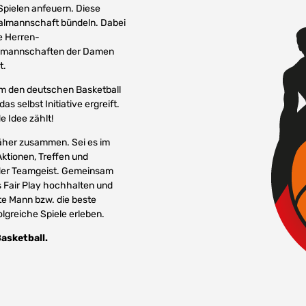
Spielen anfeuern. Diese
nalmannschaft bündeln. Dabei
e Herren-
almannschaften der Damen
t.
um den deutschen Basketball
as selbst Initiative ergreift.
e Idee zählt!
näher zusammen. Sei es im
ktionen, Treffen und
 der Teamgeist. Gemeinsam
 Fair Play hochhalten und
te Mann bzw. die beste
lgreiche Spiele erleben.
asketball.