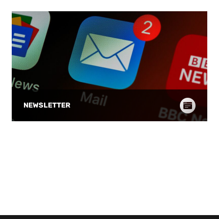
Team gegen die körperlich starken
kolumbischen Korb 
Nigerianerinnen sehr zufrieden sein. Der
ebenfalls „für drei
Gegner aus Afrika blieb immer gefährlich
(15.). Lange wechse
und verkürzte wieder (25:21, 14.). Peterson
munter durch, die P
überzeugte mit einer starken Vorstellung,
diesen Minuten etw
aber man vergab noch zu viele
bisweilen ruppig (36
vermeintlich leichte Chancen und beim
Rosemeyer erzielte 
27:24 rief Lange seine Spielerinnen
Punkte für die A-Da
zusammen (15.). Nigeria übernahm die
Pause lautete der S
Führung, weil den DBB-Akteurinnen in
Boxscore Fotos: DB
diesen Minuten nicht genug gegen die
Infos zur WM-Qualif
aggressive Defense Nigerias einfiel. Lange
aber … Immer zum r
NEWSLETTER
nahm nach einem 0:9-Lauf direkt die
streute das DBB-Te
nächste Auszeit (27:30, 17.). Erst nach
half, um bei den Ko
zehn unbeantworteten Punkten kam
gar keinen Glauben
Deutschland wieder auf das Scoreboard
mehr aufkommen zu
(29:31, Emily Bessoir). Peterson glich aus,
stellte nach 25 Min
Eichmeyer holte die Führung an der
pendelte der Vorsp
Feiwurflinie zurück und traf auch in der
immer zwischen zeh
nächsten Offense (35:31, 20.). Das DBB-
und her, ohne dass 
Team hatte eine schwierige Phase
dass noch Wesentli
bestens üerstanden. Boxscore Fotos:
Nach 30 Minuten la
DBB/Camera 4 | FIBA Alle Infos zur WM-
60:46 in Front. Jet
Qualifikation Völlig offen Mit purem Willen
Begegnung auch zu 
tankte sich Eichmeyer zu Beginn der
Beim 66:46 nach d