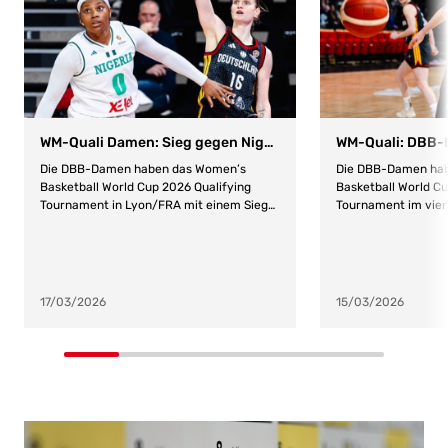
WM-Quali Damen: Sieg gegen Nigeria zum Abschluss
Die DBB-Damen haben das Women’s
Die DBB-Damen ha
Basketball World Cup 2026 Qualifying
Basketball World Cu
Tournament in Lyon/FRA mit einem Sieg
Tournament im viert
verlassen. Damit kehrt das Team von
Sieg gefeiert. Geg
Bundestrainer Olaf Lange mit einer Bilanz
das Team von Bunde
von vier Siegen und einer Niederlage nach
heute in Lyon/FRA t
Hause zurück. Zum Abschluss gelang ein
Engpässe ungefährde
81:73 (17:14, 18:17, 19:21, 27:21)-Erfolg
19:15, 18:15, 18:11). 
17/03/2026
15/03/2026
gegen Nigeria. Die Qualifikation hatte
Tag, ehe es zum Ab
schon vorab festgestanden, da
kommenden Dienstag
Deutschland Gastgeber des World Cup im
17.00 Uhr gegen Nig
September 2026 in Berlin ist. Bereit Nyara
live und kostenlos 
Sabally war bei Deutschland wieder mit
„Slow“ Start Nyara 
dabei und bildete mit Alexis Peterson,
(Beelastungssteuer
Leonie Fiebich, Emma Eichmeyer und
Wilke (erkrankt) fe
Frieda Bühner die Startformation.
Team heute. Die ers