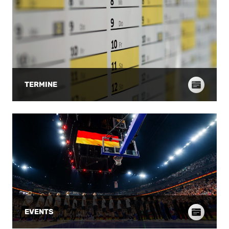
Alexandra Wilke fehlte weiterhin erkrankt.
Peterson, Leonie Fi
Nigeria ging mit dem Selbstbewusstsein
Emma Eichmeyer un
einer ganz starken Partie gegen
Kaum 17 Stunden n
Frankreich (86:93) in die Begegnung. Bei
Spiels gegen Frankr
Deutschland war die Frage: Wie viel Sprit
Partie. Und die DB
war noch im Tank? Deutschland war
Beginn nicht richtig 
bereit und ging durch Bühner, Sabally,
Lange nahm eine frü
Fiebich und Peterson mit 9:2 in Führung
brach den Bann mit
(4.), Auszeit Nigeria. Das DBB-Team
Peterson punktete 
TERMINE
bestimmte das Tempo, ließ jetzt aber
bedeutete nach fün
einige einfache Würfe liegen. Alina
Ausgleich, Bessoir 
Hartmann netzte einen Dreier zum 12:4
später aus der Dista
(6.), Nigeria versuchte es mit mehr Physis
deutsche Führung (14:
und kam auf 14:11 heran (8.). Um jeden Ball
erste und letzte Fü
wurde verbissen gekämpft, die DBB-
diesem Spiel bleiben
Auswahl hängte sich mit vollem Einsatz
zehn Minuten. Bisw
rein. Nach mehreren Minuten ohne Punkt
immer war der Auft
kam das „and one“ von Sabally zum
nicht souverän, abe
richtigen Zeitpunkt (17:11, 10.), aber Nigeria
Gegner jetzt zumin
hatte noch eine Antwort. Schwierige
Eichmeyer hatte vi
Phase Offensiv hatte die DBB-Auswahl in
traf auch zum 28:1
dieser Phase Probleme, bis Eichmeyer per
Es gelang mehrfach
Dreier zur Stelle war (20:16, 11.). Hartmann
zu stoppen, vorne 
EVENTS
traf ebenfalls von „downtown“ und
zunächst nicht. Bis 
defensiv durfte man mit dem deutschen
Alina Hartmann zum