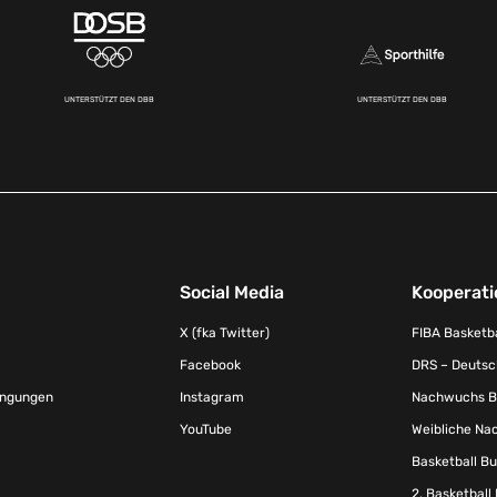
UNTERSTÜTZT DEN DBB
UNTERSTÜTZT DEN DBB
Social Media
Kooperati
X (fka Twitter)
FIBA Basketb
Facebook
DRS – Deutsch
ingungen
Instagram
Nachwuchs Ba
YouTube
Weibliche Na
Basketball B
2. Basketball