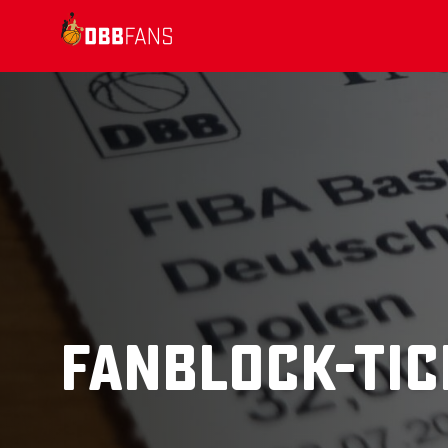
Suchvorschläge
Lorem Ipsum
Dolor Sit
Amet Valputo
Fanblock-Tic